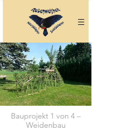
NaturAbenteuer -
Naa … mutig?
Bauprojekt 1 von 4 –
Weidenbau