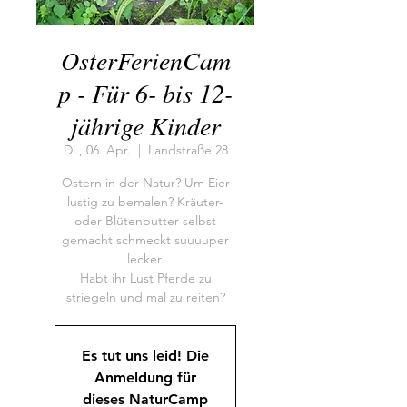
OsterFerienCam
p - Für 6- bis 12-
jährige Kinder
Di., 06. Apr.
  |  
Landstraße 28
Ostern in der Natur? Um Eier
lustig zu bemalen? Kräuter-
oder Blütenbutter selbst
gemacht schmeckt suuuuper
lecker.
Habt ihr Lust Pferde zu
striegeln und mal zu reiten?
Es tut uns leid! Die
Anmeldung für
dieses NaturCamp