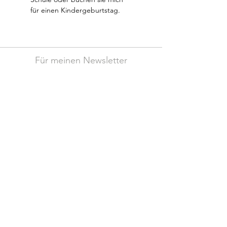
für einen Kindergeburtstag.
Für meinen Newsletter
anmelden
Jetzt abonnieren
© rabenweisheit/Tim Blaube
Unterstützt von
Ronny Rozum
Seweningstraße 8
01445 Radebeul, Sachsen
+49 157 77 23 45 82