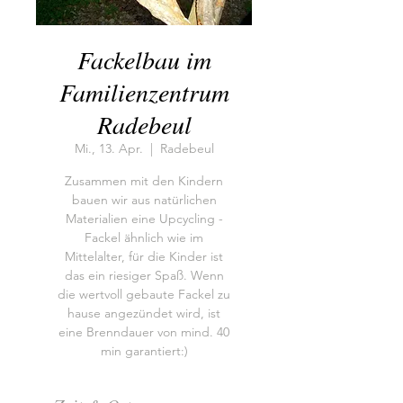
Fackelbau im
Familienzentrum
Radebeul
Mi., 13. Apr.
  |  
Radebeul
Zusammen mit den Kindern
bauen wir aus natürlichen
Materialien eine Upcycling -
Fackel ähnlich wie im
Mittelalter, für die Kinder ist
das ein riesiger Spaß. Wenn
die wertvoll gebaute Fackel zu
hause angezündet wird, ist
eine Brenndauer von mind. 40
min garantiert:)